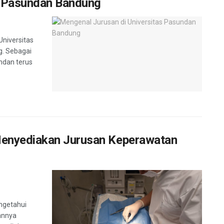
s Pasundan Bandung
Universitas
g. Sebagai
ndan terus
Menyediakan Jurusan Keperawatan
ngetahui
annya