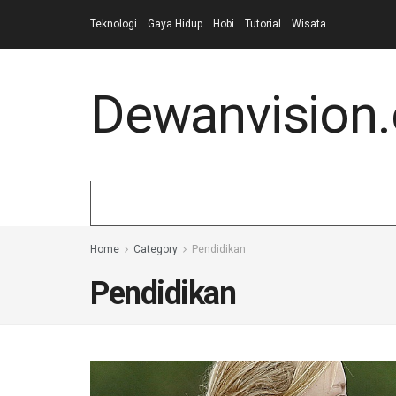
Teknologi
Gaya Hidup
Hobi
Tutorial
Wisata
Dewanvision
Home
Category
Pendidikan
Pendidikan