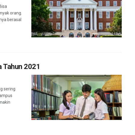
Bisa
anyak orang.
hnya berasal
ia Tahun 2021
ng sering
kampus
emakin