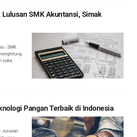
k Lulusan SMK Akuntansi, Simak
si - SMK
 menghitung.
h suka
knologi Pangan Terbaik di Indonesia
- Jurusan