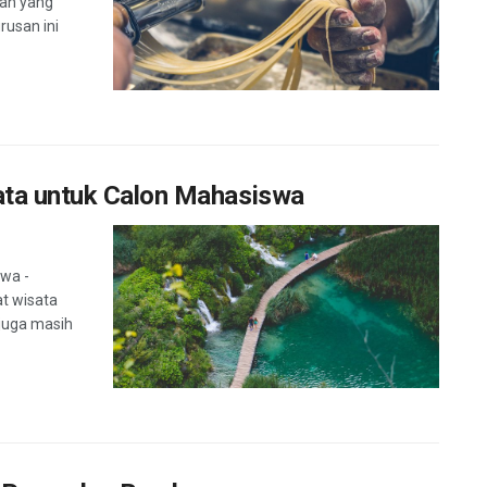
iah yang
rusan ini
ata untuk Calon Mahasiswa
wa -
t wisata
 juga masih