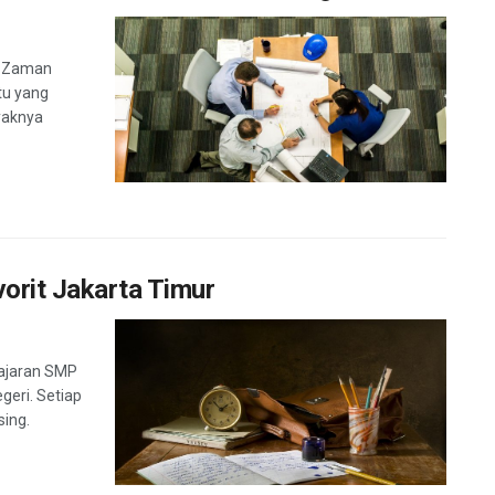
 - Zaman
tu yang
yaknya
rit Jakarta Timur
Jajaran SMP
geri. Setiap
sing.