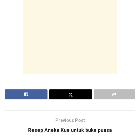
Previous Post
Resep Aneka Kue untuk buka puasa