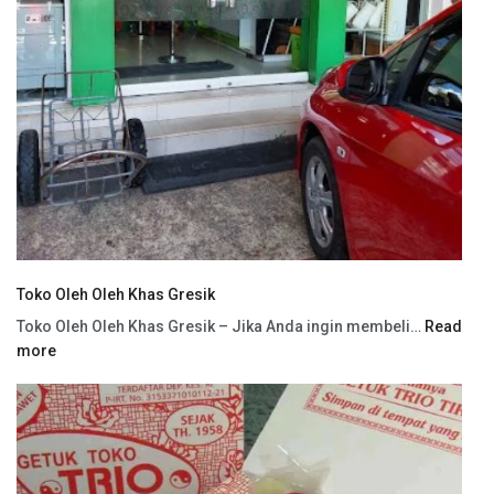
Toko Oleh Oleh Khas Gresik
Toko Oleh Oleh Khas Gresik – Jika Anda ingin membeli…
Read
more