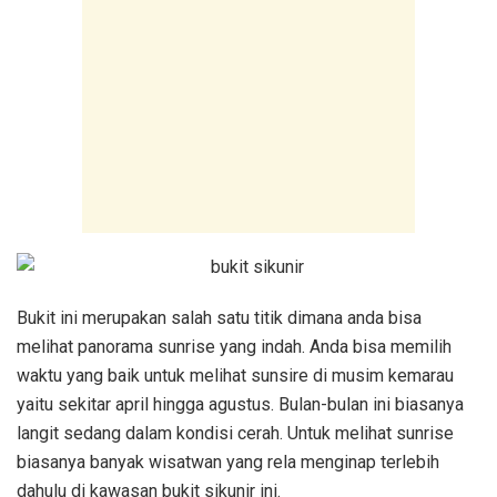
Bukit ini merupakan salah satu titik dimana anda bisa
melihat panorama sunrise yang indah. Anda bisa memilih
waktu yang baik untuk melihat sunsire di musim kemarau
yaitu sekitar april hingga agustus. Bulan-bulan ini biasanya
langit sedang dalam kondisi cerah. Untuk melihat sunrise
biasanya banyak wisatwan yang rela menginap terlebih
dahulu di kawasan bukit sikunir ini.