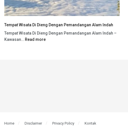
Tempat Wisata Di Dieng Dengan Pemandangan Alam Indah
Tempat Wisata Di Dieng Dengan Pemandangan Alam Indah –
Kawasan…
Read more
Home
Disclaimer
Privacy Policy
Kontak