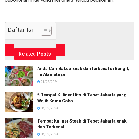
Daftar Isi
Related
Posts
Anda Cari Bakso Enak dan terkenal di Bangil,
ini Alamatnya
21/02/2024
5 Tempat Kuliner Hits di Tebet Jakarta yang
Wajib Kamu Coba
07/12/2023
Tempat Kuliner Steak di Tebet Jakarta enak
dan Terkenal
07/12/2023