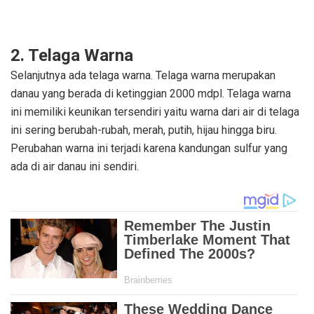
2. Telaga Warna
Selanjutnya ada telaga warna. Telaga warna merupakan
danau yang berada di ketinggian 2000 mdpl. Telaga warna
ini memiliki keunikan tersendiri yaitu warna dari air di telaga
ini sering berubah-rubah, merah, putih, hijau hingga biru.
Perubahan warna ini terjadi karena kandungan sulfur yang
ada di air danau ini sendiri.