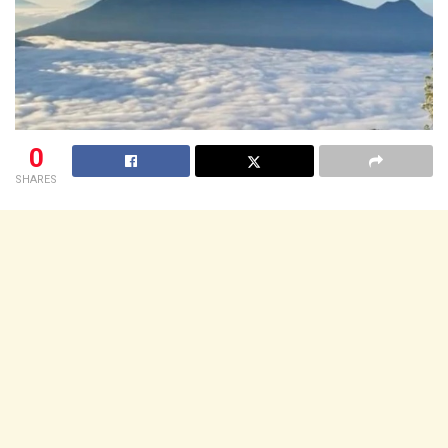
0
SHARES