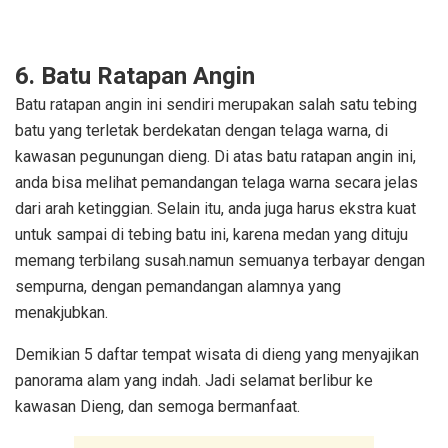
6. Batu Ratapan Angin
Batu ratapan angin ini sendiri merupakan salah satu tebing
batu yang terletak berdekatan dengan telaga warna, di
kawasan pegunungan dieng. Di atas batu ratapan angin ini,
anda bisa melihat pemandangan telaga warna secara jelas
dari arah ketinggian. Selain itu, anda juga harus ekstra kuat
untuk sampai di tebing batu ini, karena medan yang dituju
memang terbilang susah.namun semuanya terbayar dengan
sempurna, dengan pemandangan alamnya yang
menakjubkan.
Demikian 5 daftar tempat wisata di dieng yang menyajikan
panorama alam yang indah. Jadi selamat berlibur ke
kawasan Dieng, dan semoga bermanfaat.