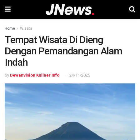
Home
Wisata
Tempat Wisata Di Dieng
Dengan Pemandangan Alam
Indah
by
Dewanvision Kuliner Info
24/11/2025