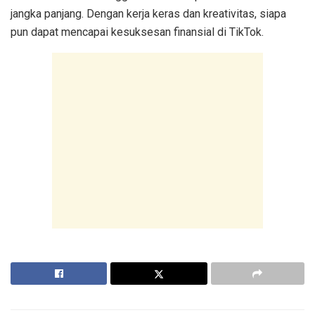
jangka panjang. Dengan kerja keras dan kreativitas, siapa
pun dapat mencapai kesuksesan finansial di TikTok.