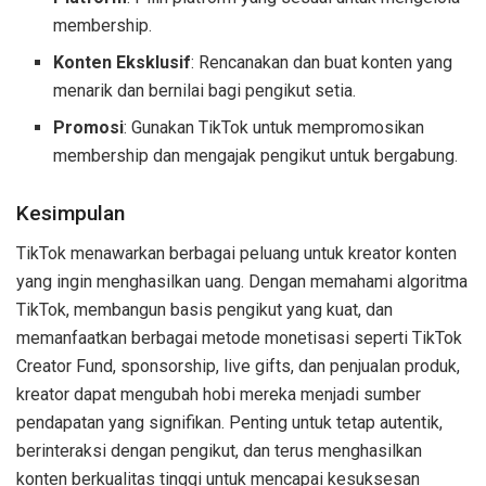
membership.
Konten Eksklusif
: Rencanakan dan buat konten yang
menarik dan bernilai bagi pengikut setia.
Promosi
: Gunakan TikTok untuk mempromosikan
membership dan mengajak pengikut untuk bergabung.
Kesimpulan
TikTok menawarkan berbagai peluang untuk kreator konten
yang ingin menghasilkan uang. Dengan memahami algoritma
TikTok, membangun basis pengikut yang kuat, dan
memanfaatkan berbagai metode monetisasi seperti TikTok
Creator Fund, sponsorship, live gifts, dan penjualan produk,
kreator dapat mengubah hobi mereka menjadi sumber
pendapatan yang signifikan. Penting untuk tetap autentik,
berinteraksi dengan pengikut, dan terus menghasilkan
konten berkualitas tinggi untuk mencapai kesuksesan