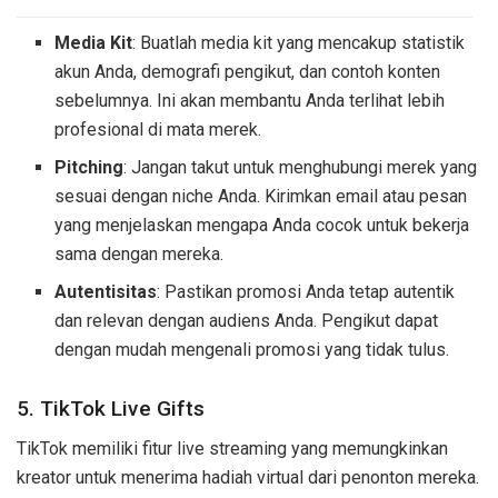
Media Kit
: Buatlah media kit yang mencakup statistik
akun Anda, demografi pengikut, dan contoh konten
sebelumnya. Ini akan membantu Anda terlihat lebih
profesional di mata merek.
Pitching
: Jangan takut untuk menghubungi merek yang
sesuai dengan niche Anda. Kirimkan email atau pesan
yang menjelaskan mengapa Anda cocok untuk bekerja
sama dengan mereka.
Autentisitas
: Pastikan promosi Anda tetap autentik
dan relevan dengan audiens Anda. Pengikut dapat
dengan mudah mengenali promosi yang tidak tulus.
5. TikTok Live Gifts
TikTok memiliki fitur live streaming yang memungkinkan
kreator untuk menerima hadiah virtual dari penonton mereka.