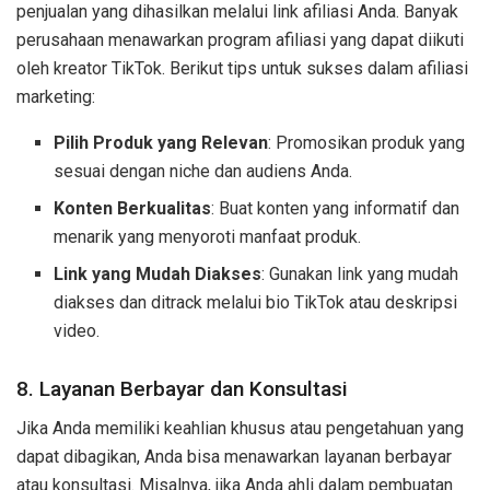
penjualan yang dihasilkan melalui link afiliasi Anda. Banyak
perusahaan menawarkan program afiliasi yang dapat diikuti
oleh kreator TikTok. Berikut tips untuk sukses dalam afiliasi
marketing:
Pilih Produk yang Relevan
: Promosikan produk yang
sesuai dengan niche dan audiens Anda.
Konten Berkualitas
: Buat konten yang informatif dan
menarik yang menyoroti manfaat produk.
Link yang Mudah Diakses
: Gunakan link yang mudah
diakses dan ditrack melalui bio TikTok atau deskripsi
video.
8. Layanan Berbayar dan Konsultasi
Jika Anda memiliki keahlian khusus atau pengetahuan yang
dapat dibagikan, Anda bisa menawarkan layanan berbayar
atau konsultasi. Misalnya, jika Anda ahli dalam pembuatan