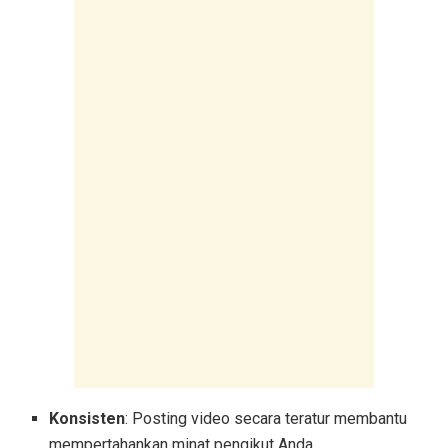
Konsisten
: Posting video secara teratur membantu
mempertahankan minat pengikut Anda.