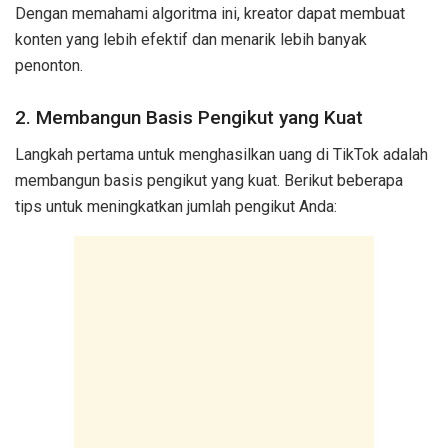
Dengan memahami algoritma ini, kreator dapat membuat
konten yang lebih efektif dan menarik lebih banyak
penonton.
2. Membangun Basis Pengikut yang Kuat
Langkah pertama untuk menghasilkan uang di TikTok adalah
membangun basis pengikut yang kuat. Berikut beberapa
tips untuk meningkatkan jumlah pengikut Anda: