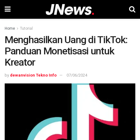
Home
Tutorial
Menghasilkan Uang di TikTok:
Panduan Monetisasi untuk
Kreator
by
dewanvision Tekno Info
07/06/2024