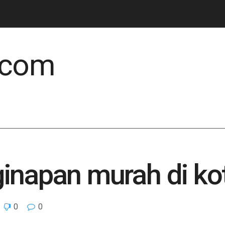
.com
inapan murah di ko
0
0