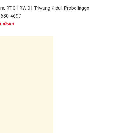
a, RT 01 RW 01 Triwung Kidul, Probolinggo
3680-4697
k disini