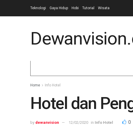
Teknologi
Gaya Hidup
Hobi
Tutorial
Wisata
Dewanvision
Home
Info Hotel
Hotel dan Peng
0
by
dewanvision
12/02/2020
in
Info Hotel